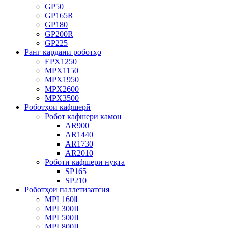
GP50
GP165R
GP180
GP200R
GP225
Ранг кардани роботҳо
EPX1250
MPX1150
MPX1950
MPX2600
MPX3500
Роботҳои кафшерӣ
Робот кафшери камон
AR900
AR1440
AR1730
AR2010
Роботи кафшери нуқта
SP165
SP210
Роботҳои паллетизатсия
MPL160Ⅱ
MPL300II
MPL500II
MPL800II