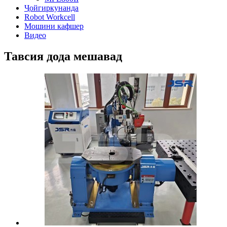
Ҷойгиркунанда
Robot Workcell
Мошини кафшер
Видео
Тавсия дода мешавад