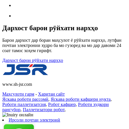
Дархост барои рӯйхати нархҳо
Барои дархост дар бораи маҳсулот ё рӯйхати нархҳо, лутфан
почтаи электронии худро ба мо гузоред ва мо дар давоми 24
соат тамос хоҳем гирифт.
Дархост барои рӯйхати нархҳо
www.sh-jsr.com
Маҳсулоти гарм
-
Харитаи сайт
Яскава роботи рассомӣ
,
Яскава роботи кафшери нуқта
,
Роботи паллетизатсия
,
Робот кафшер
,
Роботи худкори
рангубор
,
Паллетизатори робот
,
Ирсоли почтаи электронӣ