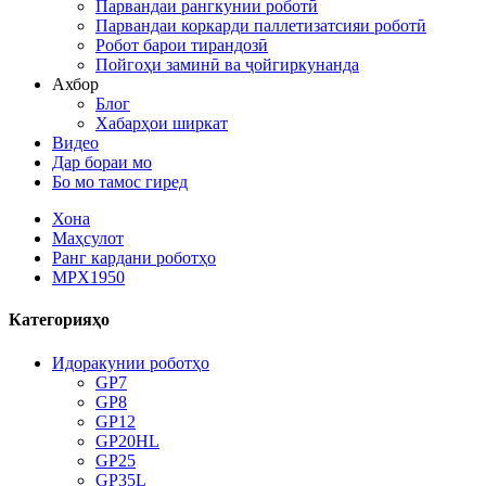
Парвандаи рангкунии роботӣ
Парвандаи коркарди паллетизатсияи роботӣ
Робот барои тирандозӣ
Пойгоҳи заминӣ ва ҷойгиркунанда
Ахбор
Блог
Хабарҳои ширкат
Видео
Дар бораи мо
Бо мо тамос гиред
Хона
Маҳсулот
Ранг кардани роботҳо
MPX1950
Категорияҳо
Идоракунии роботҳо
GP7
GP8
GP12
GP20HL
GP25
GP35L