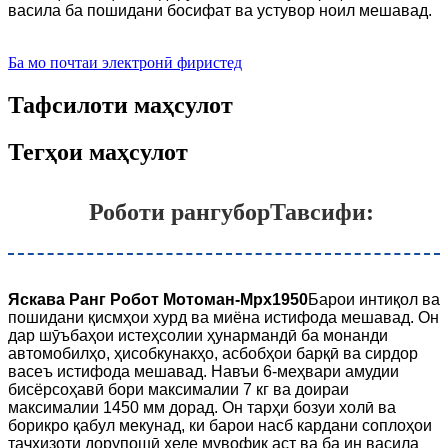
васила ба пошидани босифат ва устувор ноил мешавад.
Ба мо почтаи электронӣ фиристед
Тафсилоти маҳсулот
Тегҳои маҳсулот
Роботи рангубор
Тавсифи:
Яскава Ранг Робот Мотоман-Mpx1950
Барои интиқол ва
пошидани қисмҳои хурд ва миёна истифода мешавад. Он
дар шӯъбаҳои истеҳсолии ҳунармандӣ ба монанди
автомобилҳо, ҳисобкунакҳо, асбобҳои барқӣ ва сирдор
васеъ истифода мешавад. Навъи 6-меҳвари амудии
бисёрсоҳавӣ бори максималии 7 кг ва доираи
максималии 1450 мм дорад. Он тарҳи бозуи холӣ ва
борикро қабул мекунад, ки барои насб кардани соплоҳои
таҷҳизоти дорупошӣ хеле мувофиқ аст ва ба ин васила