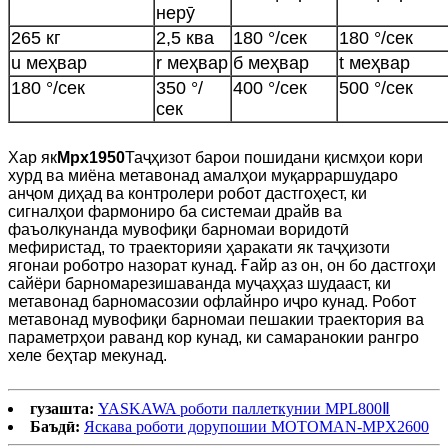
нерӯ
265 кг
2,5 ква
180 °/сек
180 °/сек
u меҳвар
r меҳвар
б меҳвар
t меҳвар
180 °/сек
350 °/
400 °/сек
500 °/сек
сек
Хар як
Mpx1950
Таҷҳизот барои пошидани қисмҳои кори
хурд ва миёна метавонад амалҳои муқарраршударо
анҷом диҳад ва контролери робот дастгоҳест, ки
сигналҳои фармониро ба системаи драйв ва
фаъолкунанда мувофиқи барномаи воридотӣ
мефиристад, то траекторияи ҳаракати як таҷҳизоти
ягонаи роботро назорат кунад. Ғайр аз он, он бо дастгоҳи
сайёри барномарезишаванда муҷаҳҳаз шудааст, ки
метавонад барномасозии офлайнро иҷро кунад. Робот
метавонад мувофиқи барномаи пешакии траектория ва
параметрҳои раванд кор кунад, ки самаранокии рангро
хеле беҳтар мекунад.
гузашта:
YASKAWA роботи паллеткунии MPL800Ⅱ
Баъдӣ:
Яскава роботи дорупошии MOTOMAN-MPX2600