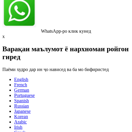
WhatsApp-ро клик кунед
x
Варақаи маълумот ё нархномаи ройгон
гиред
Паёми худро дар ин ҷо нависед ва ба мо бифиристед
English
French
German
Portuguese
Spanish
Russian
Japanese
Korean
Arabic
Irish