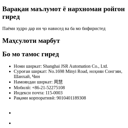
Варақаи маълумот ё нархномаи ройгон
гиред
Паёми худро дар ин ҷо нависед ва ба мо бифиристед
Маҳсулоти марбут
Бо мо тамос гиред
Номи ширкат: Shanghai JSR Automation Co., Ltd.
Суроғаи ширкат: No.1698 Minyi Road, ноҳияи Сонгзян,
Шанхай, Чин
Намояндаи ширкат: 周慧
Мобилӣ: +86-21-52275108
Индекси почта: 115-0003
Рақами корпоративӣ: 9010401189308