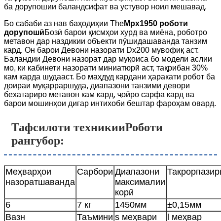
ба дорупошии баландсифат ва устувор ноил мешавад.
Бо сабаби аз нав баҳодиҳии The
Mpx1950 роботи
дорупошӣ
Бозӣ барои қисмҳои хурд ва миёна, роботро
метавон дар наздикии объекти пӯшидашаванда танзим
кард. Он барои Девони назорати Dx200 мувофиқ аст.
Баландии Девони назорат дар муқоиса бо модели аслии
мо, ки кабинети назорати миниатюрӣ аст, тақрибан 30%
кам карда шудааст. Бо маҳдуд кардани ҳаракати робот ба
доираи муқарраршуда, диапазони танзими девори
бехатариро метавон кам кард, ҷойро сарфа кард ва
барои мошинҳои дигар интихоби бештар фароҳам овард.
Тафсилоти техникии
Роботи
рангубор
:
Меҳварҳои
Сарбори
Диапазони
Такрорпазир
назоратшаванда
максималии
корӣ
6
7 кг
1450мм
±0,15мм
Вазн
Таъмини
s меҳвари
l меҳвар