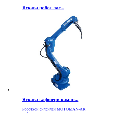
Яскава робот лас...
Яскава кафшери камон...
Роботҳои силсилаи MOTOMAN-AR