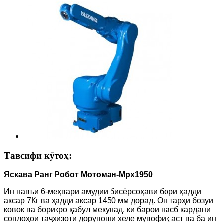
Тавсифи кӯтоҳ:
Яскава Ранг Робот Мотоман-Mpx1950
Ин навъи 6-меҳвари амудии бисёрсоҳавӣ бори ҳадди
аксар 7Кг ва ҳадди аксар 1450 мм дорад. Он тарҳи бозуи
ковок ва борикро қабул мекунад, ки барои насб кардани
соплоҳои таҷҳизоти дорупошӣ хеле мувофиқ аст ва ба ин