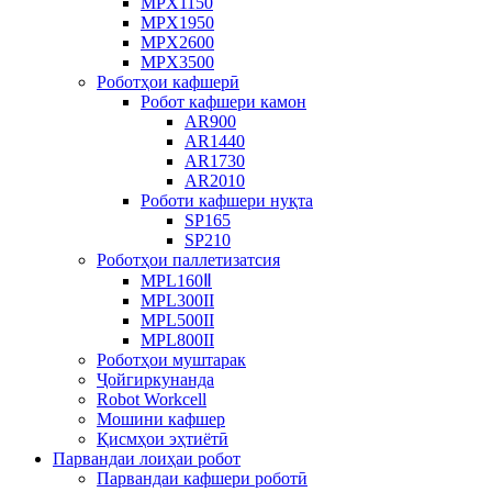
MPX1150
MPX1950
MPX2600
MPX3500
Роботҳои кафшерӣ
Робот кафшери камон
AR900
AR1440
AR1730
AR2010
Роботи кафшери нуқта
SP165
SP210
Роботҳои паллетизатсия
MPL160Ⅱ
MPL300II
MPL500II
MPL800II
Роботҳои муштарак
Ҷойгиркунанда
Robot Workcell
Мошини кафшер
Қисмҳои эҳтиётӣ
Парвандаи лоиҳаи робот
Парвандаи кафшери роботӣ