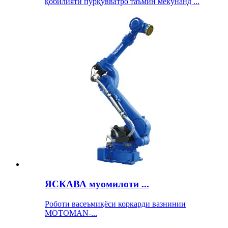
қобилияти пурқувватро таъмин мекунанд ...
ЯСКАВА муомилоти ...
Роботи васеъмиқёси коркарди вазнинии
MOTOMAN-...