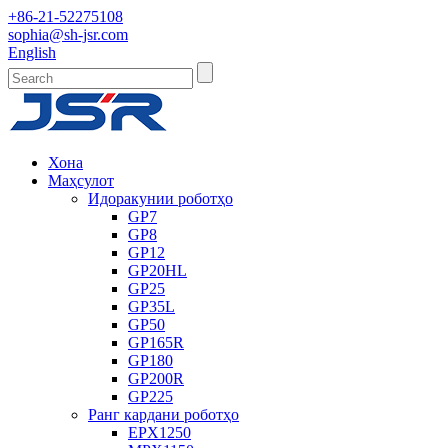
+86-21-52275108
sophia@sh-jsr.com
English
Хона
Маҳсулот
Идоракунии роботҳо
GP7
GP8
GP12
GP20HL
GP25
GP35L
GP50
GP165R
GP180
GP200R
GP225
Ранг кардани роботҳо
EPX1250