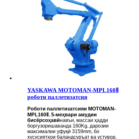
YASKAWA MOTOMAN-MPL160Ⅱ
роботи паллетизатсия
Роботи паллетизатсияи MOTOMAN-
MPL160Ⅱ
,
5-меҳвари амудии
бисёрсоҳавӣ
навъи, массаи ҳадди
боргузоришаванда 160Kg, дарозии
максималии уфуқӣ 3159mm, бо
хусусиятҳои баландсуръат ва устувор.