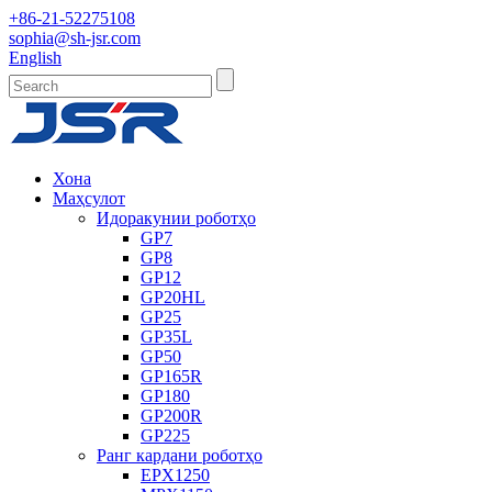
+86-21-52275108
sophia@sh-jsr.com
English
Хона
Маҳсулот
Идоракунии роботҳо
GP7
GP8
GP12
GP20HL
GP25
GP35L
GP50
GP165R
GP180
GP200R
GP225
Ранг кардани роботҳо
EPX1250