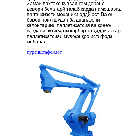
Хамаи вахтахо кувваи кам доранд,
девори бехатарй талаб карда намешавад
ва тачхизоти механики оддй аст. Ва он
барои ноил шудан ба диапазони
калонтарини паллетизатсия ва қонеъ
кардани эҳтиёҷоти корбар то ҳадди аксар
паллетизатсияи мувофиқро истифода
мебарад.
пурсиш
тафсилот