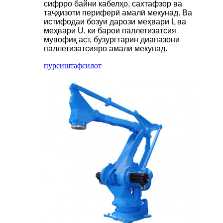
сифрро байни кабелҳо, сахтафзор ва
таҷҳизоти периферӣ амалӣ мекунад. Ва
истифодаи бозуи дарози меҳвари L ва
меҳвари U, ки барои паллетизатсия
мувофиқ аст, бузургтарин диапазони
паллетизатсияро амалӣ мекунад.
пурсиш
тафсилот