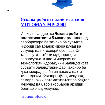
Яскава роботи паллетизатсияи
MOTOMAN-MPL300Ⅱ
Ин хеле чандир аст
Яскава роботи
паллетизатсияи 5-меҳвар
метавонад
сарбориҳоро бе таъсир ба суръат ё
иҷроиш самаранок идора кунад ва
устувор ва нигоҳдорӣ осон аст. Он
тавассути татбиқи муҳаррикҳои
сервосуръати пасти инерсия ва
технологияи идоракунии баландсифат
суръати баландтарин дар ҷаҳонро ба
даст меорад ва ба ин васила вақти
тирандозии кӯчаҳоро кӯтоҳ мекунад,
самаранокии автоматизатсияро беҳтар
мекунад ва барои корбарон арзиши
бештар эҷод мекунад.
пурсиш
тафсилот