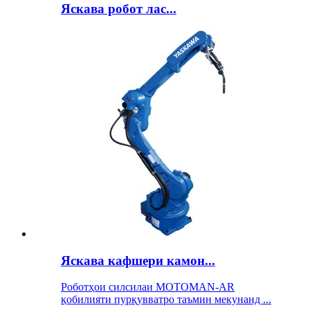
Яскава робот лас...
Яскава кафшери камон...
Роботҳои силсилаи MOTOMAN-AR
қобилияти пурқувватро таъмин мекунанд ...