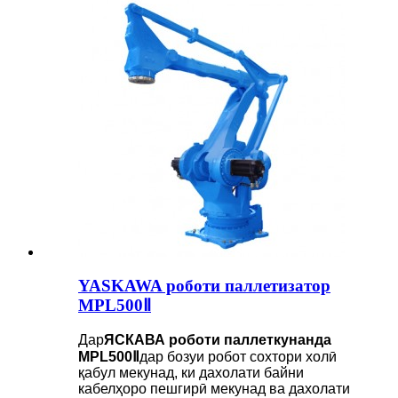
YASKAWA роботи паллетизатор
MPL500Ⅱ
Дар
ЯСКАВА
роботи паллеткунанда
MPL500Ⅱ
дар бозуи робот сохтори холӣ
қабул мекунад, ки дахолати байни
кабелҳоро пешгирӣ мекунад ва дахолати