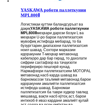
YASKAWA роботи паллеткунии
MPL800Ⅱ
Логистикаи қуттии баландсуръат ва
дақиқ
YASKAWA роботи паллеткунии
MPL800Ⅱ
меҳвари дарози бозуи L ва
меҳвари U-ро барои паллетизатсия
мувофиқ истифода мебарад, то ба
бузургтарин диапазони паллетизатсия
ноил шавад. Сохтори марказии
идоракунии T-меҳвар метавонад
кабелҳоро дар бар гирад, то дахолати
сифрии сахтафзор ва таҷҳизоти
перифериро пешгирӣ кунад.
Нармафзори паллетизатсияи MOTOPAL
метавонад насб карда шавад ва
барномасози таълимӣ метавонад барои
идоракунии амалиёти паллетизатсия
истифода шавад. Барномаи
паллетизатсия ба таври худкор тавлид
мешавад, вақти насб кӯтоҳ аст, барои
интихоб ё иваз кардани амалиёт қулай
аст, содда ва осон омӯхтан ва