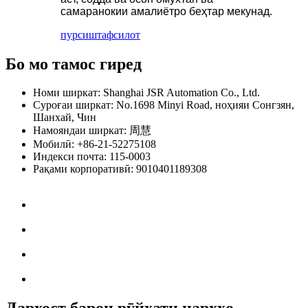
самаранокии амалиётро беҳтар мекунад.
пурсиш
тафсилот
Бо мо тамос гиред
Номи ширкат: Shanghai JSR Automation Co., Ltd.
Суроғаи ширкат: No.1698 Minyi Road, ноҳияи Сонгзян,
Шанхай, Чин
Намояндаи ширкат: 周慧
Мобилӣ: +86-21-52275108
Индекси почта: 115-0003
Рақами корпоративӣ: 9010401189308