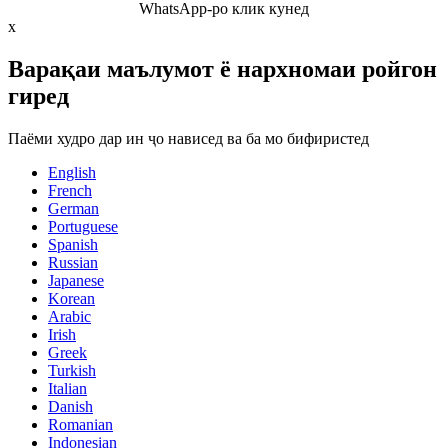
WhatsApp-ро клик кунед
x
Варақаи маълумот ё нархномаи ройгон
гиред
Паёми худро дар ин ҷо нависед ва ба мо бифиристед
English
French
German
Portuguese
Spanish
Russian
Japanese
Korean
Arabic
Irish
Greek
Turkish
Italian
Danish
Romanian
Indonesian