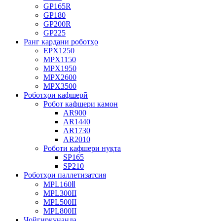
GP165R
GP180
GP200R
GP225
Ранг кардани роботҳо
EPX1250
MPX1150
MPX1950
MPX2600
MPX3500
Роботҳои кафшерӣ
Робот кафшери камон
AR900
AR1440
AR1730
AR2010
Роботи кафшери нуқта
SP165
SP210
Роботҳои паллетизатсия
MPL160Ⅱ
MPL300II
MPL500II
MPL800II
Ҷойгиркунанда