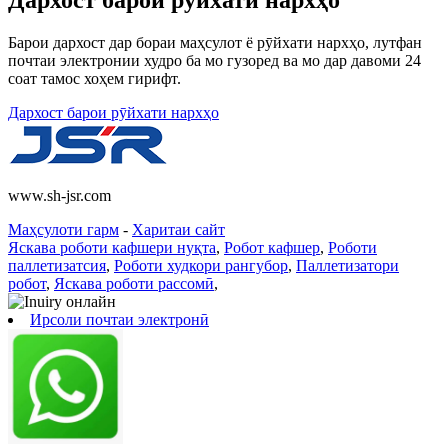
Дархост барои рӯйхати нархҳо
Барои дархост дар бораи маҳсулот ё рӯйхати нархҳо, лутфан
почтаи электронии худро ба мо гузоред ва мо дар давоми 24
соат тамос хоҳем гирифт.
Дархост барои рӯйхати нархҳо
www.sh-jsr.com
Маҳсулоти гарм
-
Харитаи сайт
Яскава роботи кафшери нуқта
,
Робот кафшер
,
Роботи
паллетизатсия
,
Роботи худкори рангубор
,
Паллетизатори
робот
,
Яскава роботи рассомӣ
,
Ирсоли почтаи электронӣ