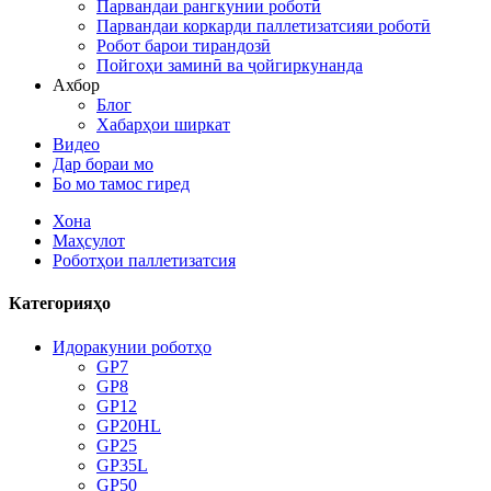
Парвандаи рангкунии роботӣ
Парвандаи коркарди паллетизатсияи роботӣ
Робот барои тирандозӣ
Пойгоҳи заминӣ ва ҷойгиркунанда
Ахбор
Блог
Хабарҳои ширкат
Видео
Дар бораи мо
Бо мо тамос гиред
Хона
Маҳсулот
Роботҳои паллетизатсия
Категорияҳо
Идоракунии роботҳо
GP7
GP8
GP12
GP20HL
GP25
GP35L
GP50