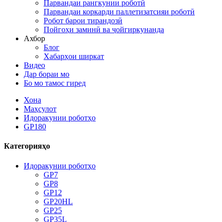
Парвандаи рангкунии роботӣ
Парвандаи коркарди паллетизатсияи роботӣ
Робот барои тирандозӣ
Пойгоҳи заминӣ ва ҷойгиркунанда
Ахбор
Блог
Хабарҳои ширкат
Видео
Дар бораи мо
Бо мо тамос гиред
Хона
Маҳсулот
Идоракунии роботҳо
GP180
Категорияҳо
Идоракунии роботҳо
GP7
GP8
GP12
GP20HL
GP25
GP35L