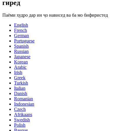
гиред
Паёми худро дар ин ҷо нависед ва ба мо бифиристед
English
French
German
Portuguese
Spanish
Russian
Japanese
Korean
Arabic
Irish
Greek
Turkish
Italian
Danish
Romanian
Indonesian
Czech
Afrikaans
Swedish
Polish
Basque