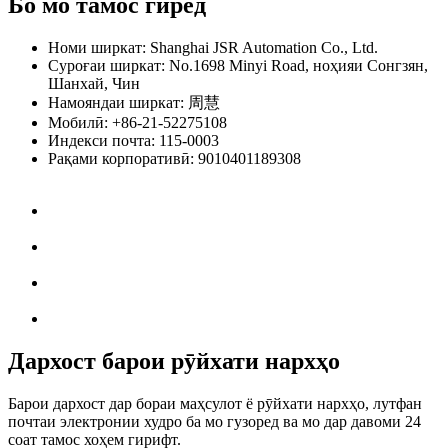
Бо мо тамос гиред
Номи ширкат: Shanghai JSR Automation Co., Ltd.
Суроғаи ширкат: No.1698 Minyi Road, ноҳияи Сонгзян,
Шанхай, Чин
Намояндаи ширкат: 周慧
Мобилӣ: +86-21-52275108
Индекси почта: 115-0003
Рақами корпоративӣ: 9010401189308
Дархост барои рӯйхати нархҳо
Барои дархост дар бораи маҳсулот ё рӯйхати нархҳо, лутфан
почтаи электронии худро ба мо гузоред ва мо дар давоми 24
соат тамос хоҳем гирифт.