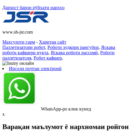
Дархост барои рӯйхати нархҳо
www.sh-jsr.com
Маҳсулоти гарм
-
Харитаи сайт
Паллетизатори робот
,
Роботи худкори рангубор
,
Яскава
роботи кафшери нуқта
,
Яскава роботи рассомӣ
,
Роботи
паллетизатсия
,
Робот кафшер
,
Ирсоли почтаи электронӣ
WhatsApp-ро клик кунед
x
Варақаи маълумот ё нархномаи ройгон