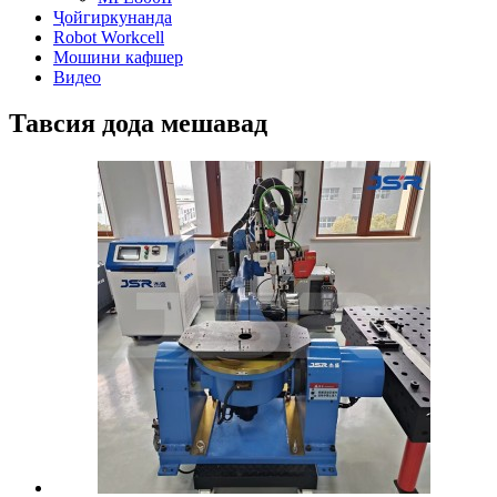
Ҷойгиркунанда
Robot Workcell
Мошини кафшер
Видео
Тавсия дода мешавад