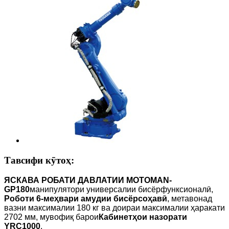
Тавсифи кӯтоҳ:
ЯСКАВА РОБАТИ ДАВЛАТИИ MOTOMAN-
GP180
манипулятори универсалии бисёрфунксионалӣ,
Роботи 6-меҳвари амудии бисёрсоҳавӣ
, метавонад
вазни максималии 180 кг ва доираи максималии ҳаракати
2702 мм, мувофиқ барои
Кабинетҳои назорати
YRC1000
.