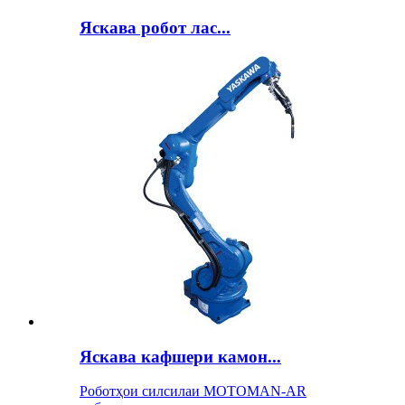
Яскава робот лас...
Яскава кафшери камон...
Роботҳои силсилаи MOTOMAN-AR