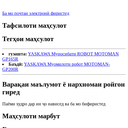
Ба мо почтаи электронӣ фиристед
Тафсилоти маҳсулот
Тегҳои маҳсулот
гузашта:
YASKAWA Муносибати ROBOT MOTOMAN
GP165R
Баъдӣ:
YASKAWA Муомилоти робот MOTOMAN-
GP200R
Варақаи маълумот ё нархномаи ройгон
гиред
Паёми худро дар ин ҷо нависед ва ба мо бифиристед
Маҳсулоти марбут