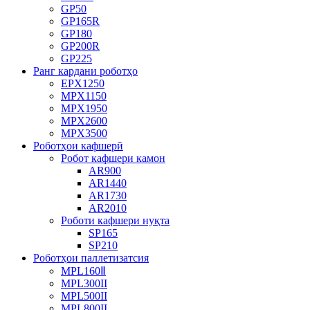
GP50
GP165R
GP180
GP200R
GP225
Ранг кардани роботҳо
EPX1250
MPX1150
MPX1950
MPX2600
MPX3500
Роботҳои кафшерӣ
Робот кафшери камон
AR900
AR1440
AR1730
AR2010
Роботи кафшери нуқта
SP165
SP210
Роботҳои паллетизатсия
MPL160Ⅱ
MPL300II
MPL500II
MPL800II