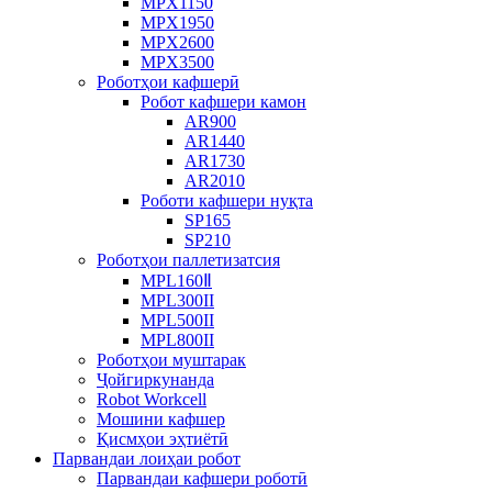
MPX1150
MPX1950
MPX2600
MPX3500
Роботҳои кафшерӣ
Робот кафшери камон
AR900
AR1440
AR1730
AR2010
Роботи кафшери нуқта
SP165
SP210
Роботҳои паллетизатсия
MPL160Ⅱ
MPL300II
MPL500II
MPL800II
Роботҳои муштарак
Ҷойгиркунанда
Robot Workcell
Мошини кафшер
Қисмҳои эҳтиётӣ
Парвандаи лоиҳаи робот
Парвандаи кафшери роботӣ