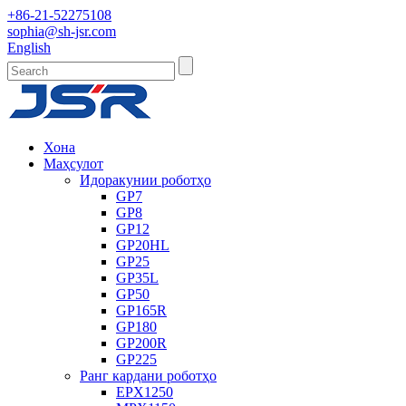
+86-21-52275108
sophia@sh-jsr.com
English
Хона
Маҳсулот
Идоракунии роботҳо
GP7
GP8
GP12
GP20HL
GP25
GP35L
GP50
GP165R
GP180
GP200R
GP225
Ранг кардани роботҳо
EPX1250