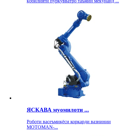
қобилияти пурқувватро таъмин мекунанд ...
ЯСКАВА муомилоти ...
Роботи васеъмиқёси коркарди вазнинии
MOTOMAN-...