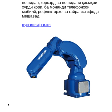
пошидан, коркард ва пошидани қисмҳои
хурди корӣ, ба монанди телефонҳои
мобилӣ, рефлекторҳо ва ғайра истифода
мешавад.
пурсиш
тафсилот