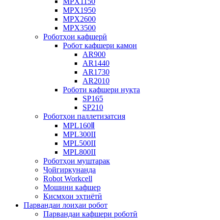
MPX1150
MPX1950
MPX2600
MPX3500
Роботҳои кафшерӣ
Робот кафшери камон
AR900
AR1440
AR1730
AR2010
Роботи кафшери нуқта
SP165
SP210
Роботҳои паллетизатсия
MPL160Ⅱ
MPL300II
MPL500II
MPL800II
Роботҳои муштарак
Ҷойгиркунанда
Robot Workcell
Мошини кафшер
Қисмҳои эҳтиётӣ
Парвандаи лоиҳаи робот
Парвандаи кафшери роботӣ