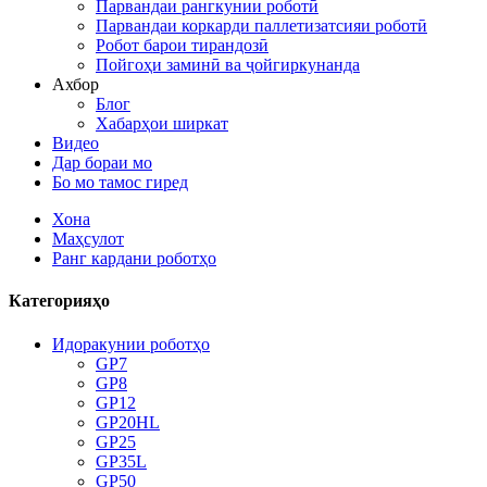
Парвандаи рангкунии роботӣ
Парвандаи коркарди паллетизатсияи роботӣ
Робот барои тирандозӣ
Пойгоҳи заминӣ ва ҷойгиркунанда
Ахбор
Блог
Хабарҳои ширкат
Видео
Дар бораи мо
Бо мо тамос гиред
Хона
Маҳсулот
Ранг кардани роботҳо
Категорияҳо
Идоракунии роботҳо
GP7
GP8
GP12
GP20HL
GP25
GP35L
GP50