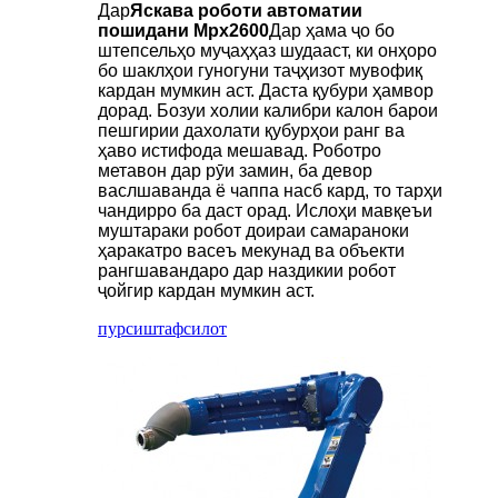
Дар
Яскава роботи автоматии
пошидани Mpx2600
Дар ҳама ҷо бо
штепсельҳо муҷаҳҳаз шудааст, ки онҳоро
бо шаклҳои гуногуни таҷҳизот мувофиқ
кардан мумкин аст. Даста қубури ҳамвор
дорад. Бозуи холии калибри калон барои
пешгирии дахолати қубурҳои ранг ва
ҳаво истифода мешавад. Роботро
метавон дар рӯи замин, ба девор
васлшаванда ё чаппа насб кард, то тарҳи
чандирро ба даст орад. Ислоҳи мавқеъи
муштараки робот доираи самараноки
ҳаракатро васеъ мекунад ва объекти
рангшавандаро дар наздикии робот
ҷойгир кардан мумкин аст.
пурсиш
тафсилот