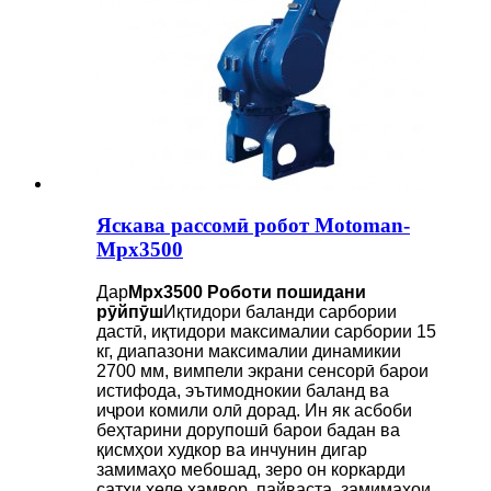
Яскава рассомӣ робот Motoman-
Mpx3500
Дар
Mpx3500 Роботи пошидани
рӯйпӯш
Иқтидори баланди сарбории
дастӣ, иқтидори максималии сарбории 15
кг, диапазони максималии динамикии
2700 мм, вимпели экрани сенсорӣ барои
истифода, эътимоднокии баланд ва
иҷрои комили олӣ дорад. Ин як асбоби
беҳтарини дорупошӣ барои бадан ва
қисмҳои худкор ва инчунин дигар
замимаҳо мебошад, зеро он коркарди
сатҳи хеле ҳамвор, пайваста, замимаҳои