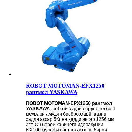
ROBOT MOTOMAN-EPX1250
рангмол YASKAWA
ROBOT MOTOMAN-EPX1250 рангмол
YASKAWA
, роботи хурди дорупошӣ бо 6
меҳвари амудии бисёрсоҳавӣ, вазни
ҳадди аксар 5Кг ва ҳадди аксар 1256 мм
аст. Он барои кабинети идоракунии
NX100 мувофиқ аст ва асосан барои