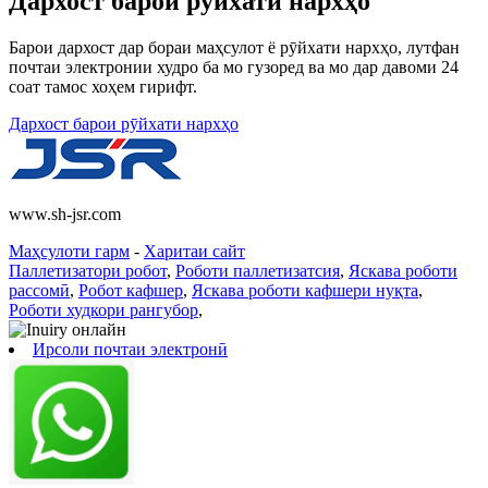
Дархост барои рӯйхати нархҳо
Барои дархост дар бораи маҳсулот ё рӯйхати нархҳо, лутфан
почтаи электронии худро ба мо гузоред ва мо дар давоми 24
соат тамос хоҳем гирифт.
Дархост барои рӯйхати нархҳо
www.sh-jsr.com
Маҳсулоти гарм
-
Харитаи сайт
Паллетизатори робот
,
Роботи паллетизатсия
,
Яскава роботи
рассомӣ
,
Робот кафшер
,
Яскава роботи кафшери нуқта
,
Роботи худкори рангубор
,
Ирсоли почтаи электронӣ