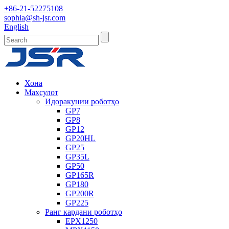
+86-21-52275108
sophia@sh-jsr.com
English
Хона
Маҳсулот
Идоракунии роботҳо
GP7
GP8
GP12
GP20HL
GP25
GP35L
GP50
GP165R
GP180
GP200R
GP225
Ранг кардани роботҳо
EPX1250