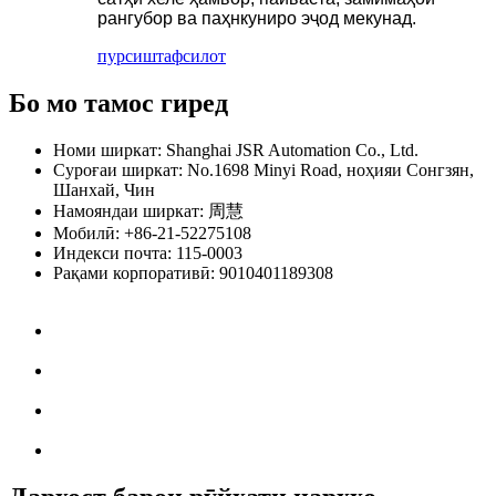
рангубор ва паҳнкуниро эҷод мекунад.
пурсиш
тафсилот
Бо мо тамос гиред
Номи ширкат: Shanghai JSR Automation Co., Ltd.
Суроғаи ширкат: No.1698 Minyi Road, ноҳияи Сонгзян,
Шанхай, Чин
Намояндаи ширкат: 周慧
Мобилӣ: +86-21-52275108
Индекси почта: 115-0003
Рақами корпоративӣ: 9010401189308