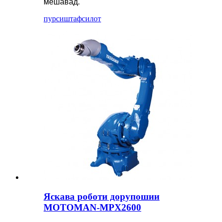
мешавад.
пурсиш
тафсилот
Яскава роботи дорупошии
MOTOMAN-MPX2600