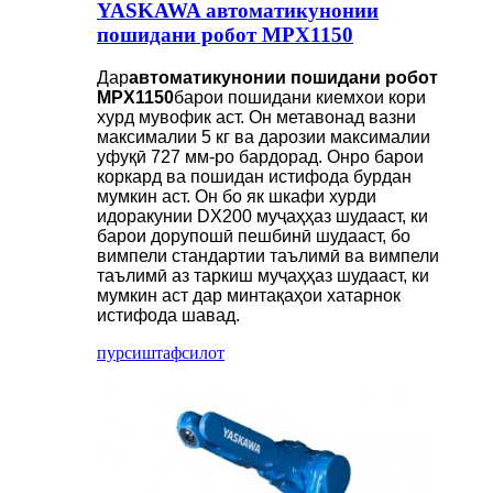
YASKAWA автоматикунонии
пошидани робот MPX1150
Дар
автоматикунонии пошидани робот
MPX1150
барои пошидани киемхои кори
хурд мувофик аст. Он метавонад вазни
максималии 5 кг ва дарозии максималии
уфуқӣ 727 мм-ро бардорад. Онро барои
коркард ва пошидан истифода бурдан
мумкин аст. Он бо як шкафи хурди
идоракунии DX200 муҷаҳҳаз шудааст, ки
барои дорупошӣ пешбинӣ шудааст, бо
вимпели стандартии таълимӣ ва вимпели
таълимӣ аз таркиш муҷаҳҳаз шудааст, ки
мумкин аст дар минтақаҳои хатарнок
истифода шавад.
пурсиш
тафсилот