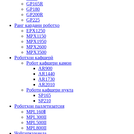
GP165R
GP180
GP200R
GP225
Ранг кардани роботҳо
EPX1250
MPX1150
MPX1950
MPX2600
MPX3500
Роботҳои кафшерӣ
Робот кафшери камон
AR900
AR1440
AR1730
AR2010
Роботи кафшери нуқта
SP165
SP210
Роботҳои паллетизатсия
MPL160Ⅱ
MPL300II
MPL500II
MPL800II
Ҷойгиркунанда