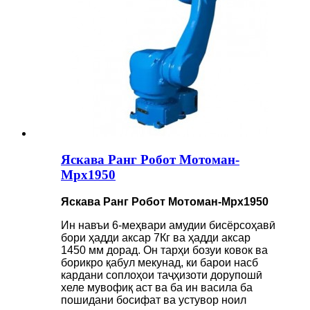
Яскава Ранг Робот Мотоман-
Mpx1950
Яскава Ранг Робот Мотоман-Mpx1950
Ин навъи 6-меҳвари амудии бисёрсоҳавӣ
бори ҳадди аксар 7Кг ва ҳадди аксар
1450 мм дорад. Он тарҳи бозуи ковок ва
борикро қабул мекунад, ки барои насб
кардани соплоҳои таҷҳизоти дорупошӣ
хеле мувофиқ аст ва ба ин васила ба
пошидани босифат ва устувор ноил