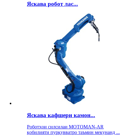
Яскава робот лас...
Яскава кафшери камон...
Роботҳои силсилаи MOTOMAN-AR
қобилияти пурқувватро таъмин мекунанд ...