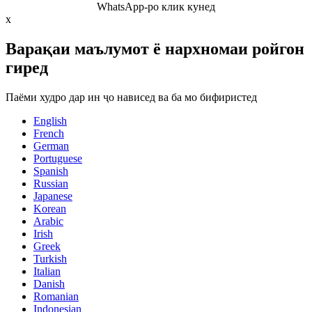
WhatsApp-ро клик кунед
x
Варақаи маълумот ё нархномаи ройгон
гиред
Паёми худро дар ин ҷо нависед ва ба мо бифиристед
English
French
German
Portuguese
Spanish
Russian
Japanese
Korean
Arabic
Irish
Greek
Turkish
Italian
Danish
Romanian
Indonesian